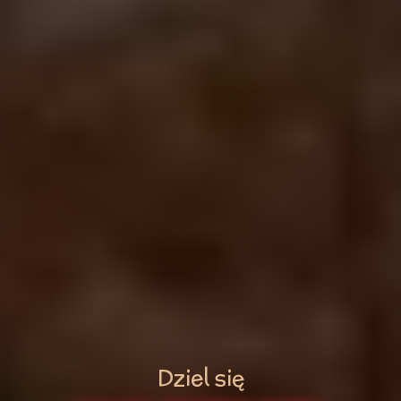
D
z
i
e
l
s
i
ę