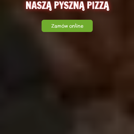
N
A
S
Z
Ą
P
Y
S
Z
N
Ą
P
I
Z
Z
Ą
Zamów online